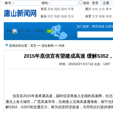
帐号：
密码：
保存
首页
美食
国际
国内
军事
图片
女性
文化
事件
娱乐
综艺
电影
电视
音乐
体育
文学
探索
奇闻
热门搜索：
网页游戏
火箭
您现在的位置：
首页
>>
茂名新闻
>> 内容
2015年底信宜有望建成高速 缓解S352
时间：2015/2/27 8:27:42 点击：
1297
信宜
在
2015年底将通高速，届时信宜将接入全国的高速网，往
通北上各大城市，广昆高速等等，往南接上沈海高速通海南，南宁北
解S352，G207的交通压力。将为信宜经济提速，为市民出行提供便