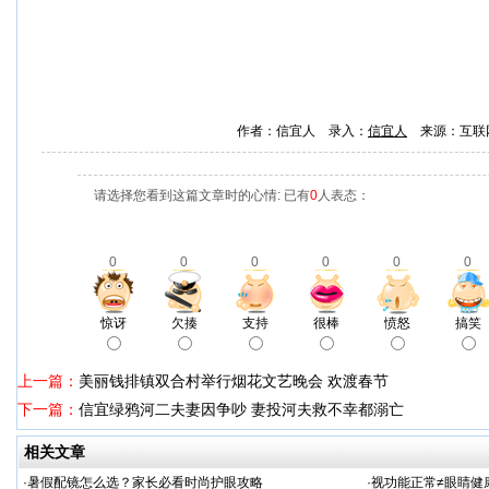
作者：信宜人 录入：
信宜人
来源：互联
请选择您看到这篇文章时的心情: 已有
0
人表态：
0
0
0
0
0
0
惊讶
欠揍
支持
很棒
愤怒
搞笑
上一篇：
美丽钱排镇双合村举行烟花文艺晚会 欢渡春节
下一篇：
信宜绿鸦河二夫妻因争吵 妻投河夫救不幸都溺亡
相关文章
·
暑假配镜怎么选？家长必看时尚护眼攻略
·
视功能正常≠眼睛健