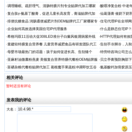
·
调理睡眠、疏肝理气、清肠特膳片剂专业贴牌代加工哪家
·
酸嘌净复合粉 中老年
专业
·
复合肽γ-氨基丁酸膏，促进儿童长高发育，膏滋贴牌代加
·
仙葛蒲膏 催奶下奶
工厂家
家
·
排便抗糖食品 润肠通便减肥片剂OEM贴牌代工厂家哪家专
·
住宅代理IP在全球
业
·
企业如何高效选择美国住宅IP代理服务
·
什么是静态住宅IP
·
希格玛双11活动大促308LED准分子白癜风银屑病紫外线
·
HTTP代理如何有
光疗仪促销
·
童建轻特膳复合营养餐 儿童营养减肥食品有研发团队代工
·
告别手冷脚冷，入秋
厂家
胶蜜膏
·
母婴市场最热门的话题：孩子如何促进长高、告别矮个
·
特劳特咨询公司怎么
子？
·
亚麻籽油微囊粉燕麦 美顿复合营养特膳代餐粉OEM贴牌服
·
贝立亭膏预防胸部下
务商
·
富硒杂粮代餐粉贴牌代加工 葛根魔芋果蔬粉冲调即饮五谷
·
氨基酸钙加骨胶原压
粉定制
家
相关评论
暂时还没有评论
发表我的评论
大名：