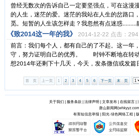
曾经无数次的告诉自己一定要坚强点，可在这漫
的人生，迷茫的爱。迷茫的我站在人生的岔路口
觅。短暂的人生该怎样走？我忽然有点迷惑.........静.
《致2014这一年的我》
2014-12-22 点击：294
前言：我们每个人，都有自己的了不起。这一年
守，努力证明自己的优秀。 时钟不断地在转动就
想2014年还剩下十几天，今天，发条微信或发篇日记
首 页
上一页
1
2
3
4
5
6
下一页
末 页
关于我们
|
服务条款
|
法律声明
|
文章发布
|
在线留言
|
唐山新闻网(
whkyyz.co
有害短信息举报 | 阳光·绿色网络工程 |