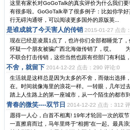
这里有家长对GoGoTalk的真实评价为什么我们
有很多啦。GoGoTalk举了很多例子：比如你学好
行无碍沟通呀，可以阅读更多国外的原版英...
是谁成就了今天害人的传销
2015-01-27 点击
现在已经是凌晨1点了，也许你们全部都睡觉了，
怀疑一个朋友被骗广西北海做传销了，哎。 为
不联合打击传销，这些当然也跟有些部门有利益，比
不舍，就留下
2014-12-22 点击：290 评论:0
生活就是这样总是因为太多的不舍，而做出选择
在。时间就像海里的浪花一样。一转眼，几年过
踏上人生路上的第一座城市，从一个陌生的都市到一
青春的微笑----双节日
2014-12-22 点击：312 
愿得一人心，白首不相离! 19年才轮回一次的双
一直擦肩而过，马年里终于“相拥”在一起。最具