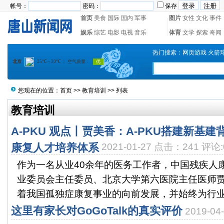
帐号：
密码：
保存
首页
美食
国际
国内
军事
图片
女性
文化
事件
娱乐
综艺
电影
电视
音乐
体育
文学
探索
奇闻
热门搜索：
网页游戏
火箭
您现在的位置：
首页
>>
教育培训
>> 列表
教育培训
A-PKU 观点丨贾美香：A-PKU搭建新基
康复人才培养体系
2021-01-27 点击：241 评论:
作为一名从业40余年的医务工作者，中国残疾人
业委员会主任委员、北京大学第六医院主任医师
着我国孤独症康复事业的向前发展，并始终为行业的
这里有家长对GoGoTalk的真实评价
2019-0