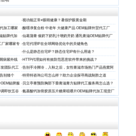
·
视功能正常≠眼睛健康？暑假护眼黄金期
代加工哪家
·
酸嘌净复合粉 中老年 大健康产品 OEM贴牌外贸代工厂
滋贴牌代加
·
仙葛蒲膏 催奶下奶乳汁增奶开奶 通乳膏滋OEM贴牌代厂
家
工厂家哪家专
·
住宅代理IP在全球网络优化中的关键角色
·
什么是静态住宅IP？静态住宅IP有什么用途？
银屑病紫外线
·
HTTP代理如何有效防范恶意软件带来的挑战？
研发团队代工
·
告别手冷脚冷，入秋之后，女性膏滋市场热门产品燕窝阿
胶蜜膏
告别矮个
·
特劳特咨询公司怎么样？助力企业探寻商战制胜之道
OEM贴牌服
·
贝立亭膏预防胸部下垂膏滋膏方贴牌代工服务商怎么选？
冲调即饮五谷
·
氨基酸钙加骨胶原压片糖果咀嚼片OEM贴牌代加工现货厂
家