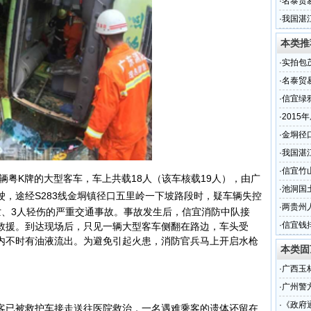
·
名泰贸
名
·
我国湛
本类推
·
实拍包
段的现
·
名泰贸
名
·
信宜绿
·
2015
的交通
·
金垌径
·
我国湛
·
信宜竹
粤K牌的大型客车，车上共载18人（该车核载19人），由
广
·
池洞国
，途经S283线金垌镇径口五里岭一下坡路段时，疑
车辆
失控
·
两贵州
亡、3人轻伤的严重交通事故。
事故发生后，信宜消防中队接
·
信宜钱
救援。到达现场后，只见一辆大型客车侧翻在路边，车头受
内不时有油液流出。为避免引起火患，消防官兵马上开启水枪
本类固
·
广西玉
·
广州警
·
《政府
已被救护车接走送往医院救治，一名遇难乘客的遗体还留在