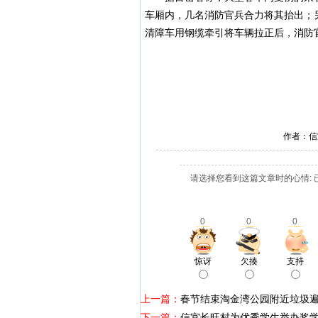
车厢内，几名消防官兵合力将其抬出；
清障车用钢缆牵引将车辆拉正后，消防
作者：信
请选择您看到这篇文章时的心情: 
0
0
0
惊讶
欠揍
支持
上一篇：
春节结束淘金湾公园附近垃圾
下一篇：
信宜长旺村为优秀学生举办奖