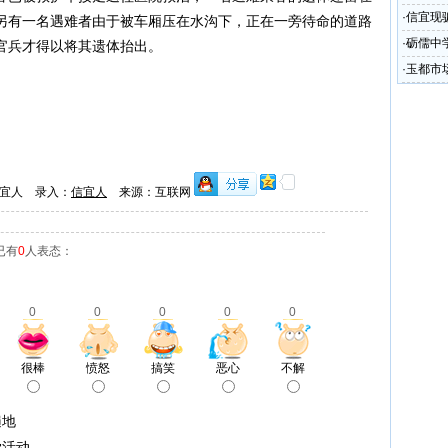
圾处理
·
信宜现
另有一名遇难者由于被车厢压在水沟下，正在一旁待命的道路
·
砺儒中
官兵才得以将其遗体抬出。
·
玉都市
少
宜人 录入：
信宜人
来源：互联网
已有
0
人表态：
0
0
0
0
0
很棒
愤怒
搞笑
恶心
不解
遍地
学活动