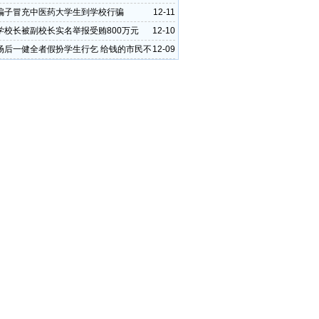
费
骗子冒充中医药大学生到学校行骗
12-11
学校长被副校长实名举报受贿800万元
12-10
场后一健全者假扮学生行乞 给钱的市民不
12-09