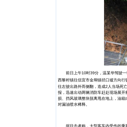
前日上午10时39分，温某华驾驶一辆
西黎村镇
往信宜市金垌镇径口墟方向行驶
往左驶出路外而侧翻，造成2人当场死
报，迅速出动两辆消防车赶赴现场展开
损、挡风玻璃整块脱离甩在地上，油箱
对漏油喷水稀释。
据目击者称，大型客车内受伤的乘客