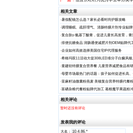
相关文章
·
暑假配镜怎么选？家长必看时尚护眼攻略
·
调理睡眠、疏肝理气、清肠特膳片剂专业贴牌
专业
·
复合肽γ-氨基丁酸膏，促进儿童长高发育，膏
工厂家
·
排便抗糖食品 润肠通便减肥片剂OEM贴牌代
业
·
企业如何高效选择美国住宅IP代理服务
·
希格玛双11活动大促308LED准分子白癜风
光疗仪促销
·
童建轻特膳复合营养餐 儿童营养减肥食品有
厂家
·
母婴市场最热门的话题：孩子如何促进长高、
子？
·
亚麻籽油微囊粉燕麦 美顿复合营养特膳代餐粉
务商
·
富硒杂粮代餐粉贴牌代加工 葛根魔芋果蔬粉
粉定制
相关评论
暂时还没有评论
发表我的评论
大名：