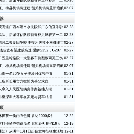
易队、启诚评估队获新春杯足球赛第一二
02-28
江、梅县机场将迁建 韶关机场将重新启航
02-07
荐
茂高速广西岑溪市水汶段和广东信宜朱砂
02-28
状
易队、启诚评估队获新春杯足球赛第一二
02-28
鸦河二夫妻因争吵 妻投河夫救不幸都溺亡
02-27
年底信宜有望建成高速 缓解S352，G207
02-27
压
口五里岭路段一大型客车侧翻致两死三伤
02-27
江、梅县机场将迁建 韶关机场将重新启航
02-07
山街一名20岁女子洗澡时煤气中毒
01-31
土所所长用官方微博为岳父求血
01-31
人窜入人民医院病房作案被捕入狱
01-31
排至深圳大客车在罗定与货车相撞
01-31
顶
林抓获一偷内衣色魔 多达2000多件
12-22
方打掉抢夺销赃茂名飞车团伙 刑拘19人
12-19
通知》从明年1月1日起信宜将征收生活垃
12-11