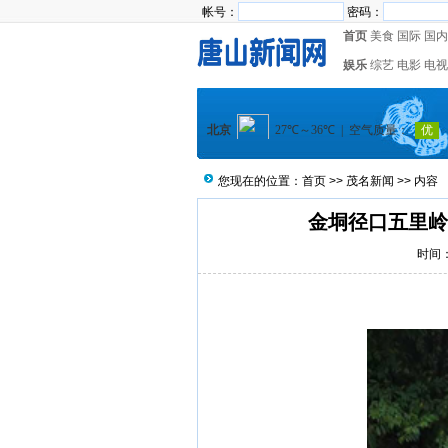
帐号：
密码：
首页
美食
国际
国内
娱乐
综艺
电影
电视
您现在的位置：
首页
>>
茂名新闻
>> 内容
金垌径口五里岭
时间：2