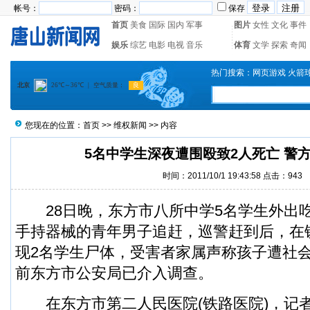
帐号：
密码：
保存
首页
美食
国际
国内
军事
图片
女性
文化
事件
娱乐
综艺
电影
电视
音乐
体育
文学
探索
奇闻
热门搜索：
网页游戏
火箭
您现在的位置：
首页
>>
维权新闻
>> 内容
5名中学生深夜遭围殴致2人死亡 警
时间：2011/10/1 19:43:58 点击：
943
28日晚，东方市八所中学5名学生外出
手持器械的青年男子追赶，巡警赶到后，在
现2名学生尸体，受害者家属声称孩子遭社
前东方市公安局已介入调查。
在东方市第二人民医院(铁路医院)，记