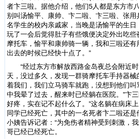
者卞三啦。据他介绍，他们5人都是东方市
别叫汤愉平、康帅、卞二啦、卞三啦、张用
名学生的校内亲戚家，当晚是汤愉平的生日
玩了一会后觉得肚子有些饿便决定外出吃些
摩托车，愉平和康帅骑一辆，我和三啦还有
出去的时候已经快十点了。”
“经过东方市解放西路金岛夜总会附近时
天，没过多久，发现一群骑摩托车手持器械
着我们，我们立马骑车就跑，没想到他们叫
中我晕了过去，醒来时已经躺在医院。”卞三
好疼，实在记不起什么了。”这名躺在病床上
同学已经死亡，其中的一名死者卞二啦还是
小姨告诉记者：“为免伤者精神受到刺激，
哥已经已经死亡。