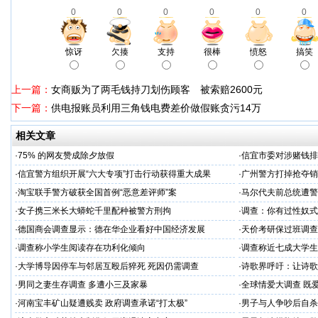
0
0
0
0
0
0
惊讶
欠揍
支持
很棒
愤怒
搞笑
上一篇：
女商贩为了两毛钱持刀划伤顾客 被索赔2600元
下一篇：
供电报账员利用三角钱电费差价做假账贪污14万
相关文章
·
75% 的网友赞成除夕放假
·
信宜市委对涉赌钱排
·
信宜警方组织开展“六大专项”打击行动获得重大成果
·
广州警方打掉抢夺销
·
淘宝联手警方破获全国首例“恶意差评师”案
·
马尔代夫前总统遭警
·
女子携三米长大蟒蛇千里配种被警方刑拘
·
调查：你有过性奴式
·
德国商会调查显示：德在华企业看好中国经济发展
·
天价考研保过班调查
·
调查称小学生阅读存在功利化倾向
·
调查称近七成大学生
·
大学博导因停车与邻居互殴后猝死 死因仍需调查
·
诗歌界呼吁：让诗歌
·
男同之妻生存调查 多遭小三及家暴
·
全球情爱大调查 既
·
河南宝丰矿山疑遭贱卖 政府调查承诺“打太极”
·
男子与人争吵后自杀