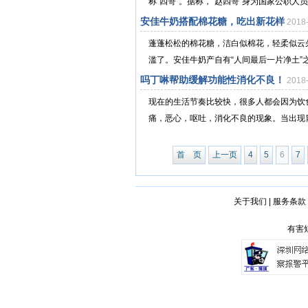
称“四哥”。据称，“赵四哥”身为国家公职人
安佳牛奶搭配棉花糖，吃出新花样
2018
蓬蓬松松的棉花糖，洁白似棉花，轻柔似云
滥了。安佳牛奶产自有“人间最后一片净土”之
吗丁啉帮助缓解功能性消化不良！
2018
现在的生活节奏比较快，很多人都会因为饮
痛，恶心，呕吐，消化不良的现象。当出现胃
首 页
上一页
4
5
6
7
关于我们
|
服务条款
有害短