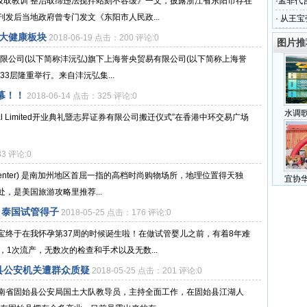
吸取教训 整治取缔违法搅拌站刻不容缓》一文，披露浙江省东阳市存在
·
孟非代
发后当地政府曾专门发文《东阳市人民政...
·
从王宝
局大健康板块
2018-06-19 点击：200 评论:0
图片推
集团有限公司(以下简称沣沅弘)旗下上海誉央贸易有限公司(以下简称上海誉
3层隆重举行。来自沣沅弘集...
幕！！
2018-06-14 点击：325 评论:0
水调
n Capital Limited开业典礼暨志昇证券有限公司搬迁仪式”在香港中环交易广场
83 评论:0
 Center) 是南加州地区首屈一指的高档时尚购物场所，地理位置得天独
宜协
，是美国旅游攻略里推荐...
，泰国试管得子
2018-05-25 点击：176 评论:0
宝终于在我怀孕第37周的时候诞生啦！在做试管婴儿之前，有着8年难
1次流产，无数次的检查和手术以及无数...
始县公安机关遭群众质疑
2018-05-25 点击：201 评论:0
南省固始县公安局国土大队教导员，主持全面工作，在固始县江湖人