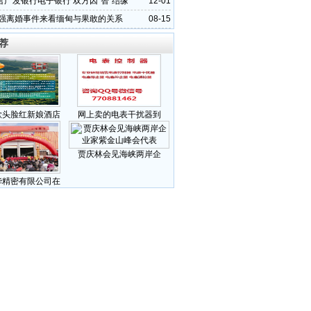
言广发银行电子银行 双方因“智”结缘
12-01
强离婚事件来看缅甸与果敢的关系
08-15
荐
歌头脸红新娘酒店
网上卖的电表干扰器到
贾庆林会见海峡两岸企
华精密有限公司在