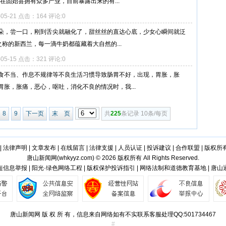
员在固始县拥有众多产业，目前暴露出来的有...
-05-21 点击：164 评论:0
朵，尝一口，刚到舌尖就融化了，甜丝丝的直达心底，少女心瞬间就泛
称的新西兰，每一滴牛奶都蕴藏着大自然的...
-05-15 点击：321 评论:0
食不当、作息不规律等不良生活习惯导致肠胃不好，出现，胃胀，胀
胀，胀痛，恶心，呕吐，消化不良的情况时，我...
8
9
下一页
末 页
共
225
条记录 10条/每页
|
法律声明
|
文章发布
|
在线留言
|
法律支援
|
人员认证
|
投诉建议
|
合作联盟
|
版权所
唐山新闻网(
whkyyz.com
) © 2026 版权所有 All Rights Reserved.
信息举报 | 阳光·绿色网络工程 | 版权保护投诉指引 | 网络法制和道德教育基地 | 唐
唐山新闻网 版 权 所 有，信息来自网络如有不实联系客服处理QQ:501734467
#