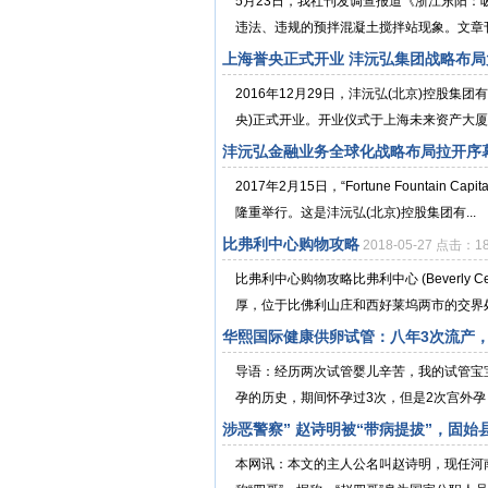
5月23日，我社刊发调查报道《浙江东阳：
违法、违规的预拌混凝土搅拌站现象。文章刊
上海誉央正式开业 沣沅弘集团战略布
2016年12月29日，沣沅弘(北京)控股
央)正式开业。开业仪式于上海未来资产大厦3
沣沅弘金融业务全球化战略布局拉开序
2017年2月15日，“Fortune Fountai
隆重举行。这是沣沅弘(北京)控股集团有...
比弗利中心购物攻略
2018-05-27 点击：1
比弗利中心购物攻略比弗利中心 (Beverly
厚，位于比佛利山庄和西好莱坞两市的交界处
华熙国际健康供卵试管：八年3次流产
导语：经历两次试管婴儿辛苦，我的试管宝
孕的历史，期间怀孕过3次，但是2次宫外孕，
涉恶警察” 赵诗明被“带病提拔”，固
本网讯：本文的主人公名叫赵诗明，现任河