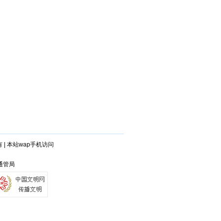
有
|
本站wap手机访问
山通管局