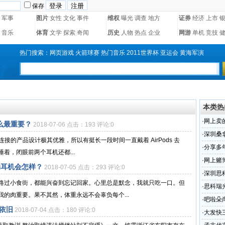
保存
军事
图片
女性
文化
事件
维权
曝光
调查
地方
证券
经济
上市
音乐
体育
文学
探索
奇闻
历史
人物
热点
企业
网游
单机
竞技
热门搜索：
网页游戏
火箭球赛
热门音乐
2011世界杯
亚运会
黄海军演
本类热
·
网上卖
什么最重要？
2018-07-06 点击：193 评论:0
要多少
·
深圳桑
要连接的产品设计极其优雅，所以有挺长一段时间一直戴着 AirPods 去
·
分享多
着，闭眼前两个耳机还都...
·
网上赌
动耳机会怎样？
2018-07-05 点击：293 评论:0
出款和
·
深圳思
路过小食街，都能兴奋到忘记回家。心里总是默念，我就只吃一口。但
·
思科瑞
的肉重要。果不其然，体重永远不会辜负每个...
（组图
·
吧啦朵
依旧
2018-07-04 点击：180 评论:0
·
大发快