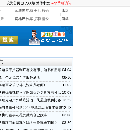
设为首页
加入收藏
繁体中文
wap手机访问
银行
互联网
电脑
手机
数码
论坛
健康
房地产
汽车
招聘
情爱
商机
门
的电表干扰器到底有没有用，如果有用需
04-04
钱可以买到
拿一条龙莞式全套服务酒店
08-10
年赌百家乐心得（沈自凡老师）
11-02
博被骗赢钱提不了款怎么办？看方法可以
10-08
识别假网
科瑞光电户外精彩活动：凤凰山攀爬比赛
12-22
光电董事长出席2014慧聪网品牌颁奖盛典
12-13
）
尚执行董事花花的微商创业故事
02-08
三疯狂回血是真的吗？走势曝光了吗？
03-26