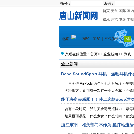
帐号：
密码：
首页
美食
国际
国内
娱乐
综艺
电影
电视
您现在的位置：
首页
>>
企业新闻
>> 列表
企业新闻
Bose SoundSport 耳机：运动耳机
一直觉得 AirPods 两个耳机之间完全不需
各种地方，直到有一次在一个大巴车上不慎睡
终于决定去减肥了！带上这款Bose运
曾有一段时间，我对美食毫无抵抗力，每每
结果显而易见，什么素食？什么时尚？都没我
浙江东阳：相关部门不作为 搅拌站违法